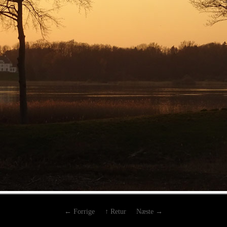
← Forrige
↑ Retur
Næste →