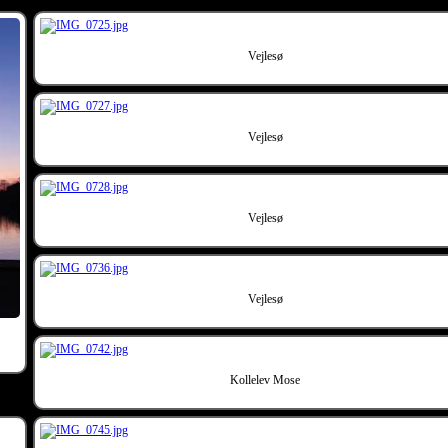
Vejlesø
Vejlesø
Vejlesø
Vejlesø
Kollelev Mose